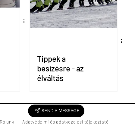
Tippek a
besízésre - az
élváltás
SEND A MESSAGE
Rólunk
Adatvédelmi és adatkezelési tájékoztató