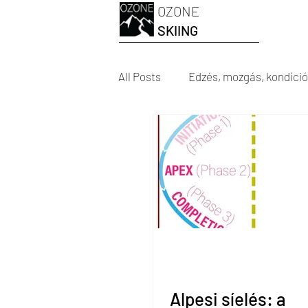
OZONE
SKIING
All Posts
Edzés, mozgás, kondíció
Edzés javaslatok - MAMO
Gy
Járás, futás, gyaloglás - MAMO
Alpesi síelés: a