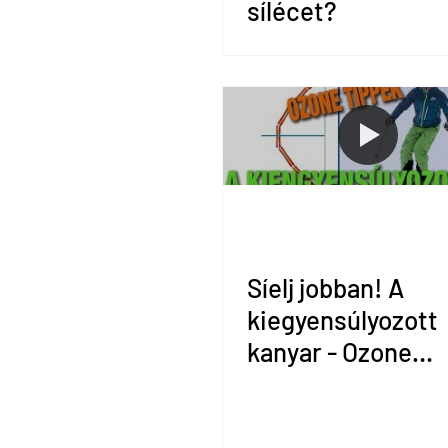
sílécet?
Síelj jobban! A
kiegyensúlyozott
kanyar - Ozone
tipp