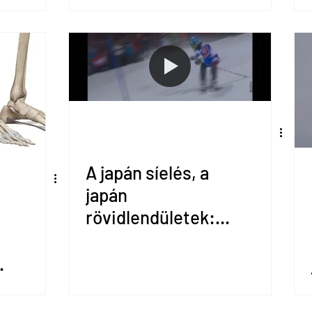
elöl, hátul vagy
középhelyzet
A japán síelés, a
japán
rövidlendületek:
adu ász vagy csak
egy kedvenc?
a