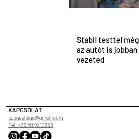
Stabil testtel még
az autót is jobban
vezeted
KAPCSOLAT
ozoneskiing@gmail.com
Tel: +36 30 9210850