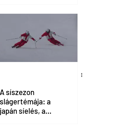
A síszezon
slágertémája: a
japán síelés, a
japán
rövidlendületek