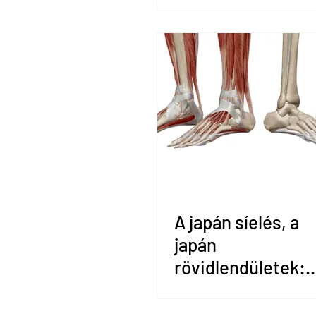
A japán síelés, a
japán
rövidlendületek: 
boka valóban
kulcskérdés?