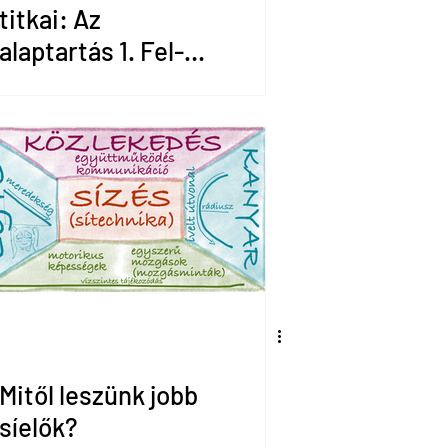
titkai: Az
alaptartás 1. Fel-
és lefelé
mozgások
Mitől leszünk jobb
síelők?