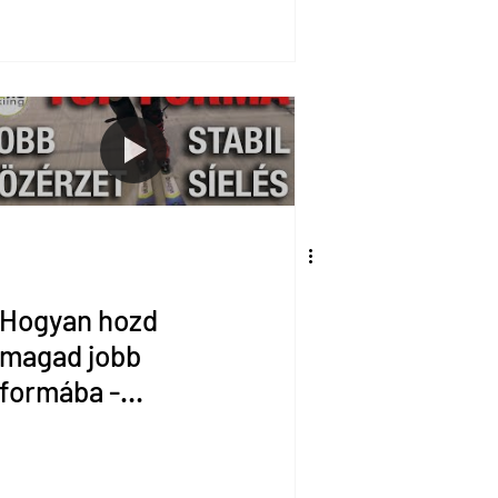
Hogyan hozd
magad jobb
formába -
edzőterem,
síszimulátor vagy
sípálya?