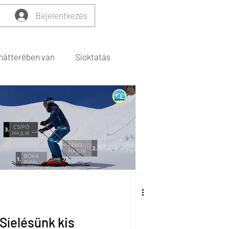
Bejelentkezés
hátterében van
Síoktatás
alános javaslatok - MAMO
Síelésünk kis