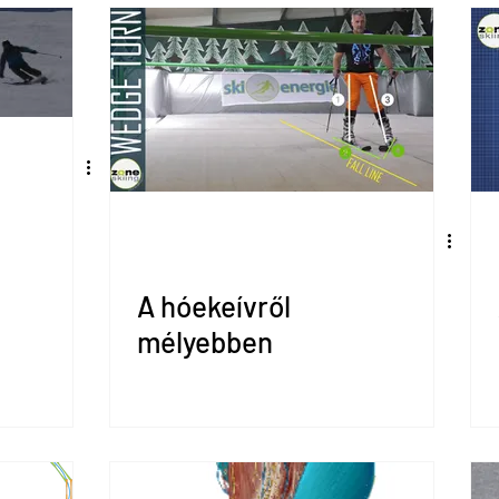
A hóekeívről
mélyebben