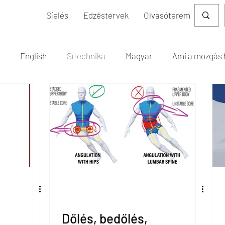
Síelés
Edzéstervek
Olvasóterem
English
Sítechnika
Magyar
Ami a mozgás 
akorlatok kivitele - MAMO
Edzéstervezés - MAMO
Ált
Workouts, condition
Dőlés, bedőlés,