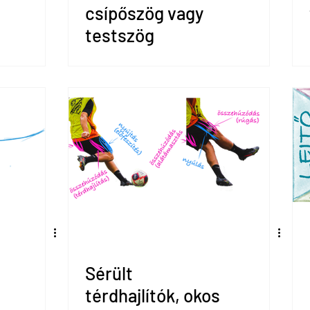
csípőszög vagy
testszög
Sérült
térdhajlítók, okos