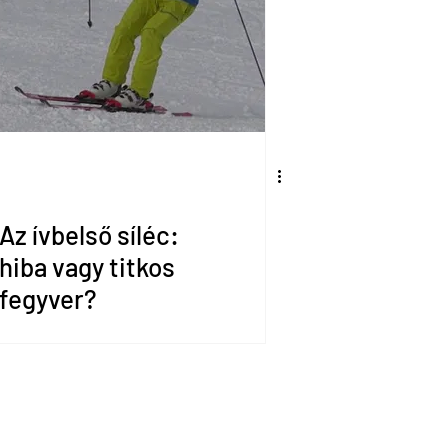
Az ívbelső síléc:
hiba vagy titkos
fegyver?