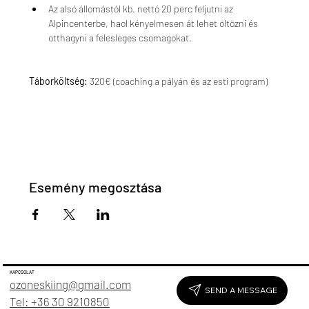
Az alsó állomástól kb. nettó 20 perc feljutni az 
Alpincenterbe, haol kényelmesen át lehet öltözni és 
otthagyni a felesleges csomagokat.  
Táborköltség:
 320€ (coaching a pályán és az esti program)
Esemény megosztása
KAPCSOLAT
ozoneskiing@gmail.com
SEND A MESSAGE
Tel: +36 30 9210850