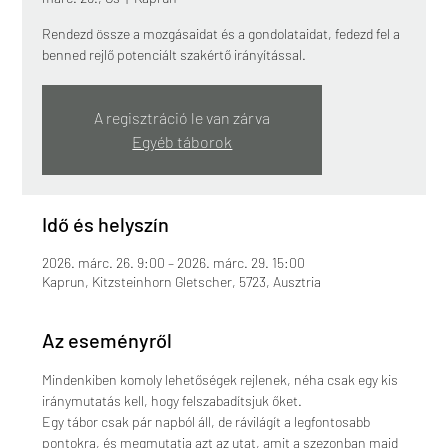
Rendezd össze a mozgásaidat és a gondolataidat, fedezd fel a
benned rejlő potenciált szakértő irányítással.
A regisztráció le van zárva
Egyéb táborok
Idő és helyszín
2026. márc. 26. 9:00 – 2026. márc. 29. 15:00
Kaprun, Kitzsteinhorn Gletscher, 5723, Ausztria
Az eseményről
Mindenkiben komoly lehetőségek rejlenek, néha csak egy kis 
iránymutatás kell, hogy felszabadítsjuk őket. 
Egy tábor csak pár napból áll, de rávilágít a legfontosabb 
pontokra, és megmutatja azt az utat, amit a szezonban majd 