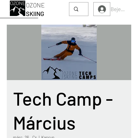
OZONE
Bejelentkez
SKIING
Tech Camp -
Március
márc. 26., Cs
  |  
Kaprun