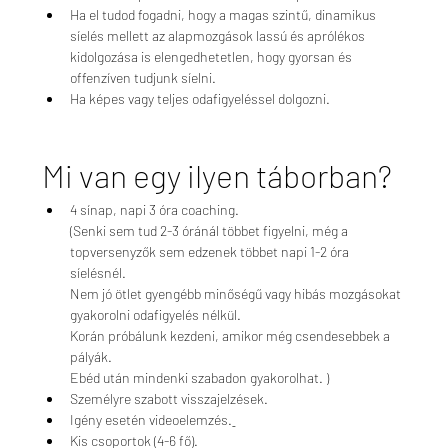
Ha el tudod fogadni, hogy a magas szintű, dinamikus 
síelés mellett az alapmozgások lassú és aprólékos 
kidolgozása is elengedhetetlen, hogy gyorsan és 
offenzíven tudjunk síelni. 
Ha képes vagy teljes odafigyeléssel dolgozni. 
Mi van egy ilyen táborban? 
4 sínap, napi 3 óra coaching. 
(Senki sem tud 2-3 óránál többet figyelni, még a 
topversenyzők sem edzenek többet napi 1-2 óra 
síelésnél. 
Nem jó ötlet gyengébb minőségű vagy hibás mozgásokat 
gyakorolni odafigyelés nélkül. 
Korán próbálunk kezdeni, amikor még csendesebbek a 
pályák. 
Ebéd után mindenki szabadon gyakorolhat. )
Személyre szabott visszajelzések. 
Igény esetén videoelemzés.
Kis csoportok (4-6 fő).