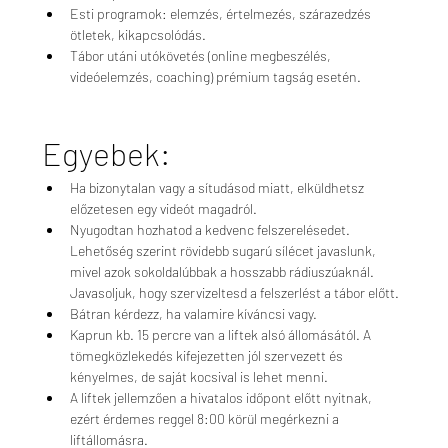
Esti programok: elemzés, értelmezés, szárazedzés 
ötletek, kikapcsolódás. 
Tábor utáni utókövetés (online megbeszélés, 
videóelemzés, coaching) prémium tagság esetén. 
Egyebek:
Ha bizonytalan vagy a sítudásod miatt, elküldhetsz 
előzetesen egy videót magadról.
Nyugodtan hozhatod a kedvenc felszerelésedet. 
Lehetőség szerint rövidebb sugarú sílécet javaslunk, 
mivel azok sokoldalúbbak a hosszabb rádiuszúaknál. 
Javasoljuk, hogy szervizeltesd a felszerlést a tábor előtt. 
Bátran kérdezz, ha valamire kíváncsi vagy. 
Kaprun kb. 15 percre van a liftek alsó állomásától. A 
tömegközlekedés kifejezetten jól szervezett és 
kényelmes, de saját kocsival is lehet menni.  
A liftek jellemzően a hivatalos időpont előtt nyitnak, 
ezért érdemes reggel 8:00 körül megérkezni a 
liftállomásra.  