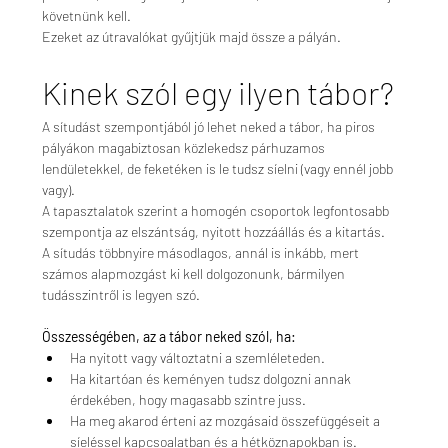
követnünk kell. 
Ezeket az útravalókat gyűjtjük majd össze a pályán. 
Kinek szól egy ilyen tábor?
A sítudást szempontjából jó lehet neked a tábor, ha piros 
pályákon magabiztosan közlekedsz párhuzamos 
lendületekkel, de feketéken is le tudsz síelni (vagy ennél jobb 
vagy).
A tapasztalatok szerint a homogén csoportok legfontosabb 
szempontja az elszántság, nyitott hozzáállás és a kitartás. 
A sítudás többnyire másodlagos, annál is inkább, mert 
számos alapmozgást ki kell dolgozonunk, bármilyen 
tudásszintről is legyen szó.
Összességében, az a tábor neked szól, ha:
Ha nyitott vagy változtatni a szemléleteden.
Ha kitartóan és keményen tudsz dolgozni annak 
érdekében, hogy magasabb szintre juss.
Ha meg akarod érteni az mozgásaid összefüggéseit a 
síeléssel kapcsoalatban és a hétköznapokban is.  