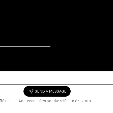
ban).
.
jfogásnál (ne forduljon befelé)
SEND A MESSAGE
Rólunk
Adatvédelmi és adatkezelési tájékoztató