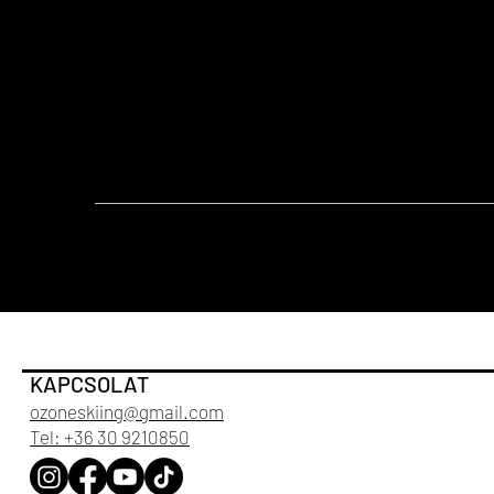
Kiinduló helyzet csípőszéles terpesz.
A lábad végig maradjon egy síkban (a nyílirányú sík
Zárd le a lapockákat és tartsd stabilan a medencét
Figyelj rá, hogy a comb (térd) stabil maradjon a tala
1. Guggolj le kb. vízszintes combig.
2. Állj fel és ugorj fel
VIDEÓ:
KAPCSOLAT
ozoneskiing@gmail.com
Tel: +36 30 9210850