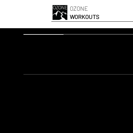
OZONE
WORKOUTS
OZONESKI FIT
Guggolás fel
FELSZERELÉS:
Robbanékonyság
A GYAKORLAT CÉLJA:
Excentrikus mozgáskontro
Csípőízületi stabilitás
A comb (térd) befelé vagy k
GYAKORI HIBÁK:
A mély helyzetben túl nagy