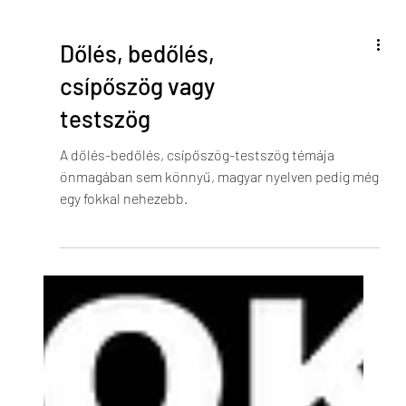
Dőlés, bedőlés,
csípőszög vagy
testszög
A dőlés-bedőlés, csípőszög-testszög témája
önmagában sem könnyű, magyar nyelven pedig még
egy fokkal nehezebb.