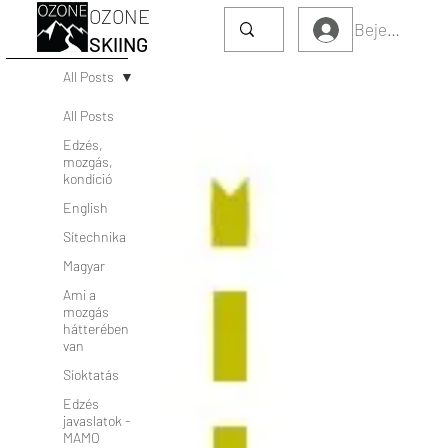
OZONE
Bejelentkez
SKIING
All Posts
All Posts
Edzés,
mozgás,
kondíció
English
Sítechnika
Magyar
Ami a
mozgás
hátterében
van
Síoktatás
Edzés
javaslatok -
MAMO