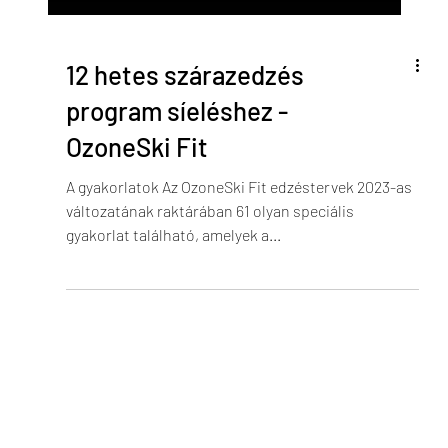
12 hetes szárazedzés
program síeléshez -
OzoneSki Fit
A gyakorlatok Az OzoneSki Fit edzéstervek 2023-as
változatának raktárában 61 olyan speciális
gyakorlat található, amelyek a...