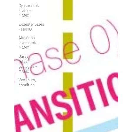
Gyakorlatok
kivitele -
MAMO
Edzéstervezés
- MAMO
Általános
javaslatok -
MAMO
Járás,
futás,
gyaloglás -
MAMO
Workouts,
condition