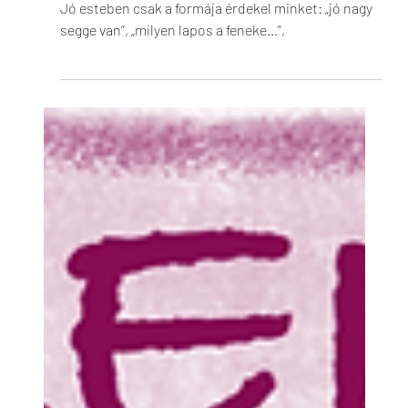
Sérült térdhajlítók,
okos farizmok
Igazságtalanok vagyunk a fenekükkel kapcsolatban.
Jó esteben csak a formája érdekel minket: „jó nagy
segge van”, „milyen lapos a feneke…”,